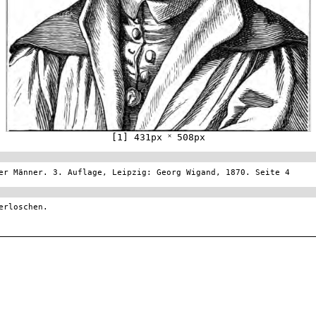
[1] 431px ˟ 508px
er Männer. 3. Auflage, Leipzig: Georg Wigand, 1870. Seite 4
erloschen.